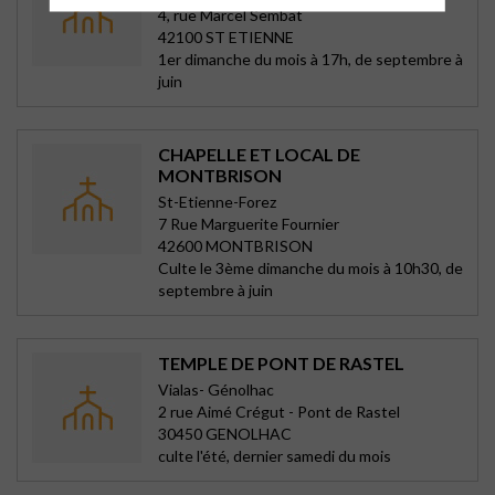
4, rue Marcel Sembat
42100 ST ETIENNE
1er dimanche du mois à 17h, de septembre à
juin
CHAPELLE ET LOCAL DE
MONTBRISON
St-Etienne-Forez
7 Rue Marguerite Fournier
42600 MONTBRISON
Culte le 3ème dimanche du mois à 10h30, de
septembre à juin
TEMPLE DE PONT DE RASTEL
Vialas- Génolhac
2 rue Aimé Crégut - Pont de Rastel
30450 GENOLHAC
culte l'été, dernier samedi du mois