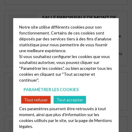
SALLE PAROISSIALE DE MONT DE
MONTVERT
Notre site utilise différents cookies pour son
Le Pont de Montvert
fonctionnement. Certains de ces cookies sont
59 rue du 11 novembre (Ancienne route de
déposés par des services tiers à des fins d'analyse
Florac)
statistique pour nous permettre de vous fournir
48220 LE PONT DE MONTVERT
une meilleure expérience.
Culte à 11 h de septembre à Mai (précisions
Si vous souhaitez configurer les cookies que vous
: https://urls.fr/CgJ18N)
souhaitez autoriser, vous pouvez cliquer sur
"Paramétrer les cookies", ou bien accepter tous les
cookies en cliquant sur "Tout accepter et
TEMPLE DE LA VERNÈDE
continuer".
Le Pont de Montvert
PARAMÉTRER LES COOKIES
Hameau de La VERNEDE
48400 BEDOUES
Tout refuser
Tout accepter
Utilisé une fois par an
Ces paramètres pourront être retrouvés à tout
moment, ainsi que plus d'information sur les
cookies utilisés par le site, sur la page de
Mentions
MAISON DE L’AMITIÉ
légales.
St-Etienne-Forez