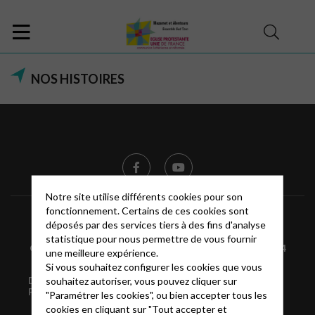
NOS HISTOIRES
Notre site utilise différents cookies pour son
fonctionnement. Certains de ces cookies sont
Informations
Mentions légales
FAQ
déposés par des services tiers à des fins d'analyse
statistique pour nous permettre de vous fournir
Glossaire
Contact
Culte du 7 juillet 2024
une meilleure expérience.
Si vous souhaitez configurer les cookies que vous
Dernier culte de Fidy dans notre paroisse: 30 juin au
souhaitez autoriser, vous pouvez cliquer sur
Pont de l’Arn
"Paramétrer les cookies", ou bien accepter tous les
cookies en cliquant sur "Tout accepter et