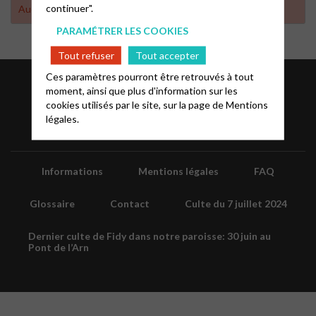
continuer".
Aucun résultat trouvé
PARAMÉTRER LES COOKIES
Tout refuser
Tout accepter
Ces paramètres pourront être retrouvés à tout
moment, ainsi que plus d'information sur les
cookies utilisés par le site, sur la page de
Mentions
légales.
Informations
Mentions légales
FAQ
Glossaire
Contact
Culte du 7 juillet 2024
Dernier culte de Fidy dans notre paroisse: 30 juin au
Pont de l’Arn