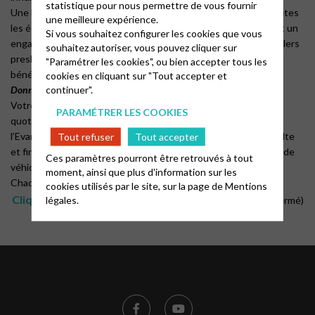
statistique pour nous permettre de vous fournir
Une Église disponible auprès de chacun, sans distinction, à toutes
une meilleure expérience.
les étapes de la vie. L’Eglise compte sur tous ceux qui exercent un
Si vous souhaitez configurer les cookies que vous
engagement (pasteurs, prédicateurs laïcs, animateurs, conseillers
souhaitez autoriser, vous pouvez cliquer sur
presbytéraux…) ainsi que sur l’engagement de nombreux
"Paramétrer les cookies", ou bien accepter tous les
bénévoles, afin d’assurer sa mission au service de tous.
cookies en cliquant sur "Tout accepter et
continuer".
Donner
Votre don permet de prendre en charge les dépenses
PARAMÉTRER LES COOKIES
quotidiennes de l’Eglise : rémunérer les pasteurs, annoncer de
l’Evangile auprès de la jeunesse, la catéchèse, la formation adulte
Tout refuser
Tout accepter
et financer des projets importants : travaux immobiliers, achat de
Ces paramètres pourront être retrouvés à tout
véhicule paroissial, solidarité, camps de jeunes…
moment, ainsi que plus d'information sur les
Chaque don compte, même le plus modeste !
cookies utilisés par le site, sur la page de
Mentions
Cliquez sur ce lien pour faire un don à l’EPUMA
légales.
(lien fermé)