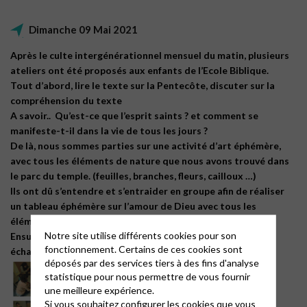
Dimanche 09 Mai 2021
Après le culte intergénérationnel mensuel du matin, plusieurs
ateliers ont été proposés aux enfants de l’Ecole Biblique.
Tout d’abord, lire le texte sur la Pentecôte, discuter sur la
compréhension du texte
A savoir.. Qu’est-ce que l’esprit saints ? et comment se
manifeste-t-il dans la vie de tous les jours ?
De là, nous sommes parties sur une activité d’art éphémère,
avec tous les éléments de nature que nous avons trouvé dans
le parc du temple. (feuilles, branches, fleurs, cailloux …)
Ils ont dû s’entendre et s’entraider en groupe afin de réaliser
un tableau éphémère sur l’amour de Dieu avec tous les
éléments récupérés.
Notre site utilise différents cookies pour son
Ensuite, nous avons repris les cahiers afin de noter nos
fonctionnement. Certains de ces cookies sont
échanges sur le thème abordé.
déposés par des services tiers à des fins d'analyse
statistique pour nous permettre de vous fournir
une meilleure expérience.
Si vous souhaitez configurer les cookies que vous