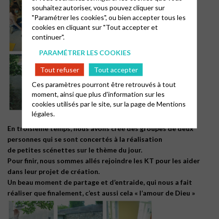
souhaitez autoriser, vous pouvez cliquer sur
"Paramétrer les cookies", ou bien accepter tous les
cookies en cliquant sur "Tout accepter et
continuer".
PARAMÉTRER LES COOKIES
Tout refuser
Tout accepter
Ces paramètres pourront être retrouvés à tout
moment, ainsi que plus d'information sur les
cookies utilisés par le site, sur la page de
Mentions
légales.
En troisième temps, nous avons créé des groupes de deux
personnes qui se sont concertés à la réalisation
de petites scénettes sur le thème du jour.
Pour finir, nous sommes allés rejoindre les KT pour les aider
dans leur projet de création.
Un beau moment de partage et d’entraide, qui nous a fait
réaliser que finalement, c’est aussi cela « l’amour de Dieu »