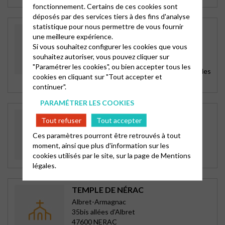
fonctionnement. Certains de ces cookies sont
déposés par des services tiers à des fins d'analyse
statistique pour nous permettre de vous fournir
TEMPLE D’AGEN
une meilleure expérience.
Agen
Si vous souhaitez configurer les cookies que vous
18 cours Victor Hugo
souhaitez autoriser, vous pouvez cliquer sur
47000 AGEN
"Paramétrer les cookies", ou bien accepter tous les
Tous les dimanches à 10h30 (sainte cène les
cookies en cliquant sur "Tout accepter et
1er et 3è dimanches)
continuer".
PARAMÉTRER LES COOKIES
TEMPLE D’EAUZE
Tout refuser
Tout accepter
Albret-Armagnac
Ces paramètres pourront être retrouvés à tout
Avenue de l'Armagnac
moment, ainsi que plus d'information sur les
32800 EAUZE
cookies utilisés par le site, sur la page de
Mentions
2è dimanche à 10h30, 4è dimanche à 16h
légales.
TEMPLE DE NÉRAC
Albret-Armagnac
35bis allées d'Albret
47600 NERAC