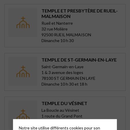
TEMPLE ET PRESBYTÈRE DE RUEIL-
MALMAISON
Rueil et Nanterre
32 rue Molière
92500 RUEIL MALMAISON
Dimanche 10 h 30
TEMPLE DE ST-GERMAIN-EN-LAYE
Saint-Germain-en-Laye
1 & 3 avenue des loges
78100 ST GERMAIN EN LAYE
Dimanche 10 h 30 et 18 h
TEMPLE DU VÉSINET
La Boucle au Vésinet
1 route du Grand Pont
78110 LE VESINET
Dimanche 10 h 30
Notre site utilise différents cookies pour son