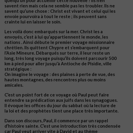
quelqu’un pour accueillir cette nouvelle ? ils n’en
savent rien mais cela ne semble pas les troubler. Ils ne
savent qu’une chose : Christ est vivant et celui qui les
envoie pourvoira à tout le reste ; ils peuvent sans
crainte lui en laisser le soin.
Les voilà donc embarqués sur la mer. Christ les a
envoyés, c’est à lui qu’appartiennent le monde, les
nations . Ainsi débute le premier voyage missionnaire
chrétien. Ils quittent Chypre et s’embarquent pour
l’Asie Mineure. Débarqués sur terre, il leur reste un
long, très long voyage puisqu’ils doivent parcourir 500
km à pied pour aller jusqu’à Antioche de Pisidie, ville
stratégique :
On imagine le voyage : des plaines à perte de vue, des
hautes montagnes, des rencontres plus ou moins
amicales.
C’est un point fort de ce voyage où Paul peut faire
entendre sa prédication aux juifs dans les synagogues.
Il évoque les offices du jour du sabbat où la lecture de
la loi et des prophètes tient une place très importante.
Dans son discours, Paul, il commence par un rappel
d’histoire sainte. C’est une introduction très condensée
car Paul veut arriver vite à David et au thème