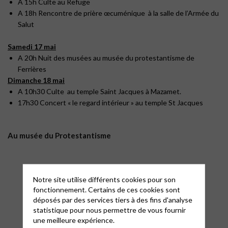
A 15h Culte au Refuge
A 18h Rencontre de prière œcuménique à la salle de l’Armée du
Salut
Samedi 17 mai
A 20h Nuit des musées au musée du protestantisme de
Ferrières
Dimanche 18 mai
A 10h30 Culte au temple Saint Jacques à Mazamet.
17h30 Concert « le regard intérieur » au temple St Jacques
Au musée du Protestantisme
Notre site utilise différents cookies pour son
fonctionnement. Certains de ces cookies sont
déposés par des services tiers à des fins d'analyse
statistique pour nous permettre de vous fournir
une meilleure expérience.