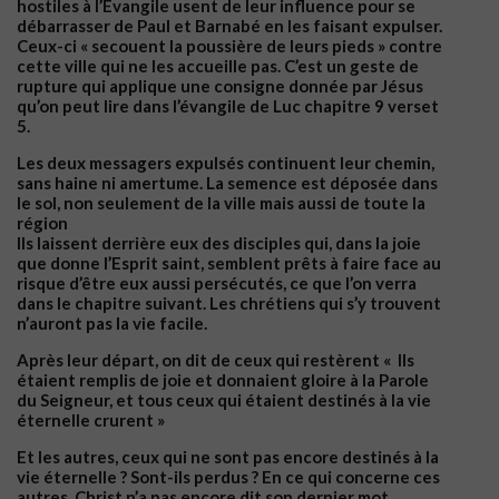
hostiles à l’Evangile usent de leur influence pour se
débarrasser de Paul et Barnabé en les faisant expulser.
Ceux-ci « secouent la poussière de leurs pieds » contre
cette ville qui ne les accueille pas. C’est un geste de
rupture qui applique une consigne donnée par Jésus
qu’on peut lire dans l’évangile de Luc chapitre 9 verset
5.
Les deux messagers expulsés continuent leur chemin,
sans haine ni amertume. La semence est déposée dans
le sol, non seulement de la ville mais aussi de toute la
région
Ils laissent derrière eux des disciples qui, dans la joie
que donne l’Esprit saint, semblent prêts à faire face au
risque d’être eux aussi persécutés, ce que l’on verra
dans le chapitre suivant. Les chrétiens qui s’y trouvent
n’auront pas la vie facile.
Après leur départ, on dit de ceux qui restèrent « Ils
étaient remplis de joie et donnaient gloire à la Parole
du Seigneur, et tous ceux qui étaient destinés à la vie
éternelle crurent »
Et les autres, ceux qui ne sont pas encore destinés à la
vie éternelle ? Sont-ils perdus ? En ce qui concerne ces
autres, Christ n’a pas encore dit son dernier mot.