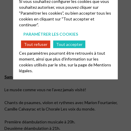
Si vous souhaitez configurer les cookies que vous
souhaitez autoriser, vous pouvez cliquer sur
"Paramétrer les cookies", ou bien accepter tous les
cookies en cliquant sur "Tout accepter et
continuer".
PARAMÉTRER LES COOKIES
Tout refuser
Tout accepter
Ces paramètres pourront être retrouvés à tout
moment, ainsi que plus d'information sur les
cookies utilisés par le site, sur la page de
Mentions
légales.
Samedi 17 mai 2025, Nuit des musées:
Le musée comme vous ne l’avez jamais visité!
Chants de psaumes, violon et rythmes avec Marion Fourtanier,
Camille Calvayrac et la Chorale Les voix du monde.
Première déambulation musicale à 20h.
Deuxième déambulation à 21h.